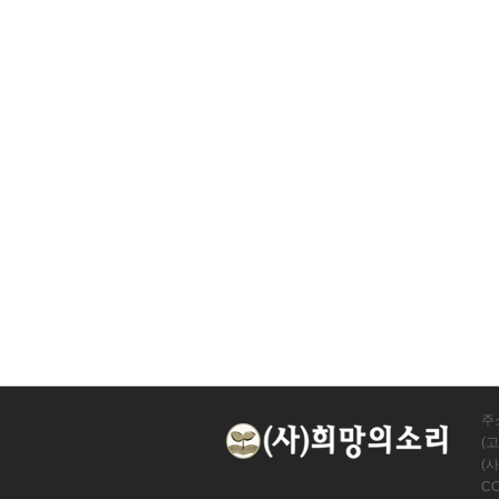
주소
(고
(사
CO