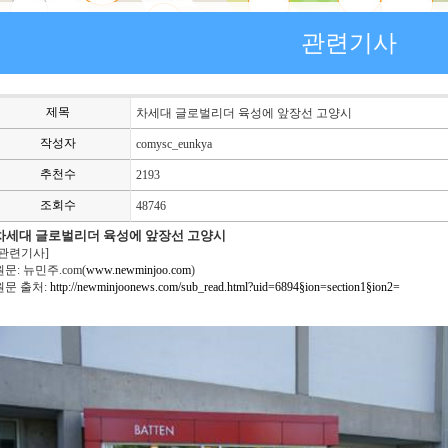
관련기사
제목
차세대 글로벌리더 육성에 앞장선 고양시
작성자
comysc_eunkya
추천수
2193
조회수
48746
차세대 글로벌리더 육성에 앞장선 고양시
관련기사]
문: 뉴민주.com(
www.newminjoo.com
)
문 출처:
http://newminjoonews.com/sub_read.html?uid=6894§ion=section1§ion2=