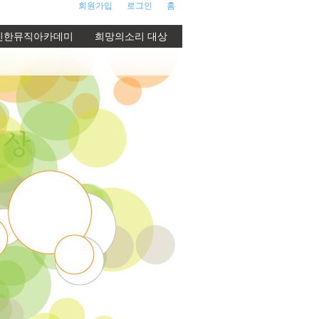
회원가입
로그인
홈
신한뮤직아카데미
희망의소리 대상