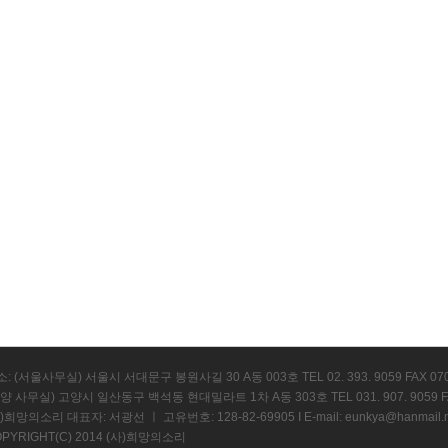
: (서울사무실) 서울시 서대문구 봉원사길 30 A동 003호 TEL 02. 393. 9059 FAX 070. 
양 사무실) 고양시 일산동구 백석동 현대밀라트 1차 A동 303호 TEL 031. 907. 9059 FAX 
)희망의소리 대표자: 서광선 ㅣ 고유번호: 128-82-69905 I E-mail: eunkya@hanmail.n
PYRIGHT(C) 2014 (사)희망의소리