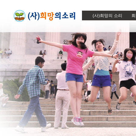
(사)희망의 소리
희