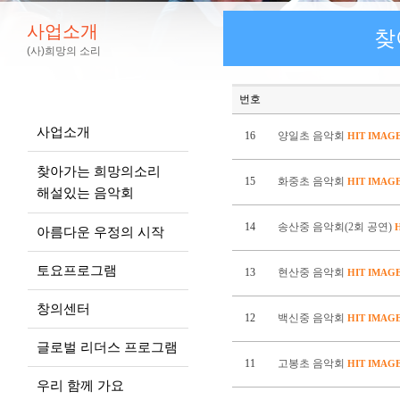
사업소개
찾
(사)희망의 소리
번호
사업소개
16
양일초 음악회
HIT
IMAG
찾아가는 희망의소리
15
화중초 음악회
HIT
IMAG
해설있는 음악회
14
송산중 음악회(2회 공연)
아름다운 우정의 시작
토요프로그램
13
현산중 음악회
HIT
IMAG
창의센터
12
백신중 음악회
HIT
IMAG
글로벌 리더스 프로그램
11
고봉초 음악회
HIT
IMAG
우리 함께 가요