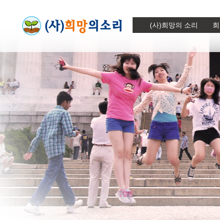
(사)희망의 소리
희