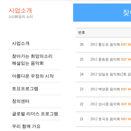
사업소개
찾
(사)희망의 소리
번호
사업소개
26
2012 흥도초 음악회
HIT
I
찾아가는 희망의소리
25
2012 풍동중 음악회
HIT
I
해설있는 음악회
24
2012 양일초 음악회(2회 공
아름다운 우정의 시작
토요프로그램
23
2012 백양중 음악회
HIT
I
창의센터
22
2012 성사중 음악회
HIT
I
글로벌 리더스 프로그램
21
2012 호곡초 음악회
HIT
I
우리 함께 가요