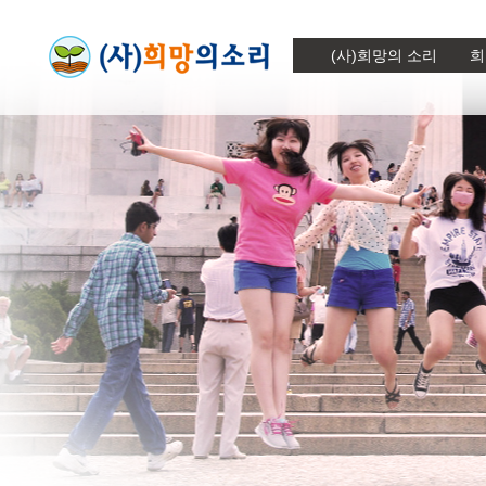
(사)희망의 소리
희