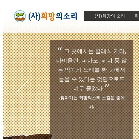
(사)희망의 소리
희
“
그 곳에서는 클래식 기타,
바이올린, 피아노, 테너 등 많
은 악기와 노래를 한 곳에서
들을 수 있다는 것만으로도
”
너무 좋았다.
-찾아가는 희망의소리 소감문 중에
서-